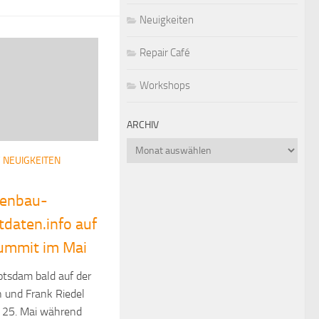
Neuigkeiten
Repair Café
Workshops
ARCHIV
Archiv
/
NEUIGKEITEN
renbau-
daten.info auf
ummit im Mai
otsdam bald auf der
h und Frank Riedel
 25. Mai während