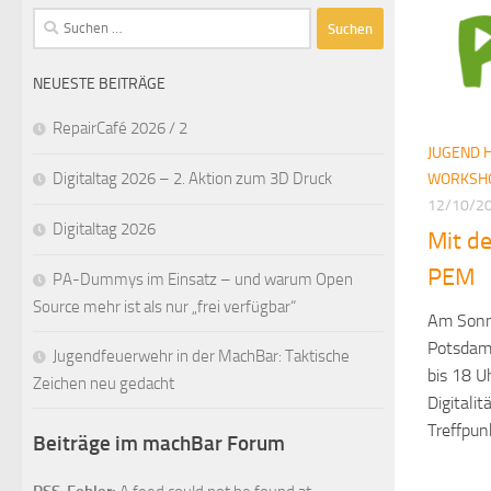
Suchen
nach:
NEUESTE BEITRÄGE
RepairCafé 2026 / 2
JUGEND 
Digitaltag 2026 – 2. Aktion zum 3D Druck
WORKSH
12/10/2
Digitaltag 2026
Mit d
PEM
PA-Dummys im Einsatz – und warum Open
Source mehr ist als nur „frei verfügbar“
Am Sonnt
Potsdame
Jugendfeuerwehr in der MachBar: Taktische
bis 18 U
Zeichen neu gedacht
Digitali
Treffpunk
Beiträge im machBar Forum