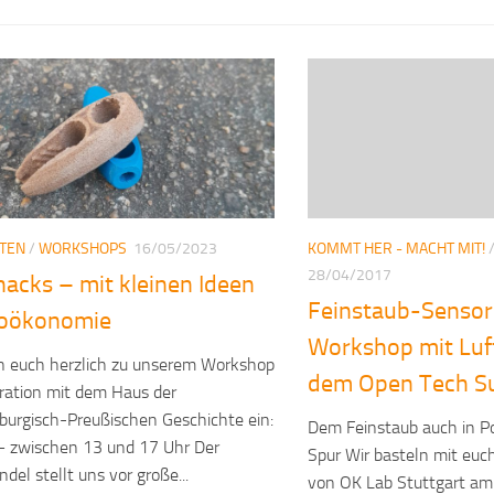
KOMMT HER - MACHT MIT!
ITEN
/
WORKSHOPS
16/05/2023
28/04/2017
acks – mit kleinen Ideen
Feinstaub-Senso
ioökonomie
Workshop mit Luft
n euch herzlich zu unserem Workshop
dem Open Tech S
ration mit dem Haus der
urgisch-Preußischen Geschichte ein:
Dem Feinstaub auch in P
– zwischen 13 und 17 Uhr Der
Spur Wir basteln mit euc
del stellt uns vor große...
von OK Lab Stuttgart am