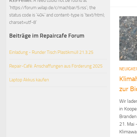
RSS-Fehler:
A feed could not be found at
`https://forum.wilap.de/c/machbar/5.rss`; the
status code is `404` and content-type is `text/html;
charset=utf-8`
Beiträge im Repaircafe Forum
Einladung - Runder Tisch Plastikmüll 21.3.25
Repair-Café: Anschaffungen aus Förderung 2025
NEUIGKE
Klimah
Laptop Akkus kaufen
zur B
Wir lade
in Koope
Brandenb
21. Mai 
Klimawan