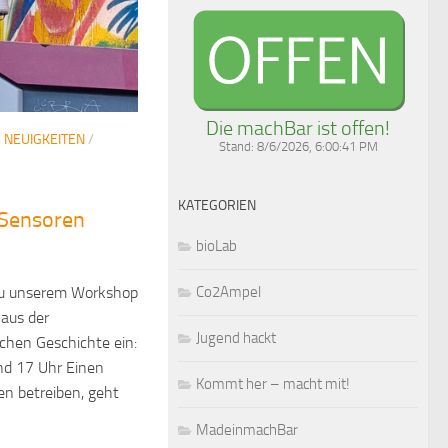
Die machBar ist offen!
/
NEUIGKEITEN
/
Stand:
8/6/2026, 6:00:41 PM
KATEGORIEN
 Sensoren
bioLab
n
Co2Ampel
 zu unserem Workshop
aus der
Jugend hackt
chen Geschichte ein:
nd 17 Uhr Einen
Kommt her – macht mit!
n betreiben, geht
MadeinmachBar