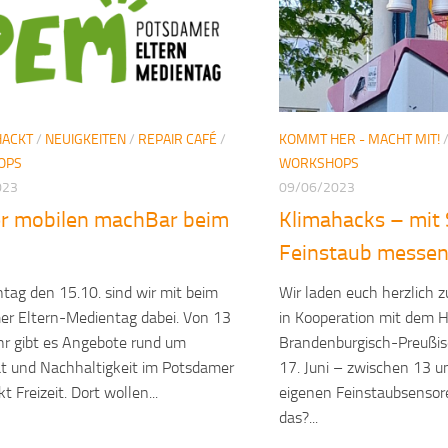
HACKT
/
NEUIGKEITEN
/
REPAIR CAFÉ
/
KOMMT HER - MACHT MIT!
OPS
WORKSHOPS
023
09/06/2023
er mobilen machBar beim
Klimahacks – mit
Feinstaub messe
ag den 15.10. sind wir mit beim
Wir laden euch herzlich
r Eltern-Medientag dabei. Von 13
in Kooperation mit dem H
hr gibt es Angebote rund um
Brandenburgisch-Preußis
tät und Nachhaltigkeit im Potsdamer
17. Juni – zwischen 13 u
t Freizeit. Dort wollen...
eigenen Feinstaubsensore
das?...