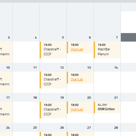
3
4
5
6
7
19:00
18:00
19:00
f:
Chaostreff -
OpenLab
MachBar
smeinni
CCCP
Plenum
10
11
12
13
14
19:00
18:00
f:
Chaostreff -
OpenLab
smeinni
CCCP
17
18
19
20
21
19:00
18:00
ALL DAY
OSM Grillen
f:
Chaostreff -
OpenLab
smeinni
CCCP
24
25
26
27
28
19:00
18:00