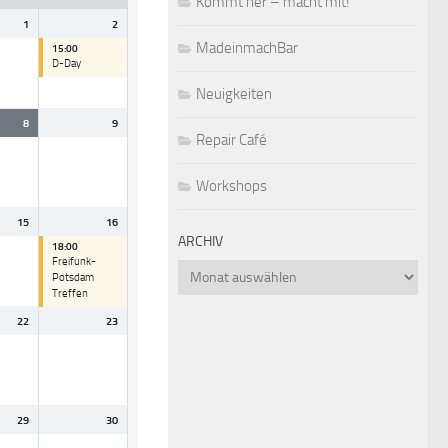
Kommt her – macht mit!
1
2
MadeinmachBar
15:00
D-Day
Neuigkeiten
8
9
Repair Café
Workshops
15
16
ARCHIV
18:00
Freifunk-
Archiv
Potsdam
Treffen
22
23
29
30