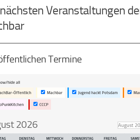
 nächsten Veranstaltungen de
hbar
 öffentlichen Termine
ow/hide all
chBar-Öffentlich
Machbar
Jugend hackt Potsdam
Mac
oPunkKitchen
CCCP
ust 2026
on
TAG
DIENSTAG
MITTWOCH
DONNERSTAG
FREITAG
SAMS