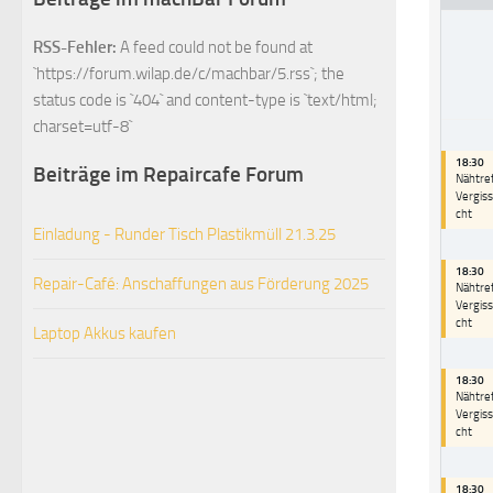
RSS-Fehler:
A feed could not be found at
`https://forum.wilap.de/c/machbar/5.rss`; the
status code is `404` and content-type is `text/html;
charset=utf-8`
18:30
Beiträge im Repaircafe Forum
Nähtref
Vergis
cht
Einladung - Runder Tisch Plastikmüll 21.3.25
18:30
Repair-Café: Anschaffungen aus Förderung 2025
Nähtref
Vergis
cht
Laptop Akkus kaufen
18:30
Nähtref
Vergis
cht
18:30