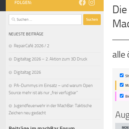
FOLGEN:
Die
Suchen
Mac
nach:
NEUESTE BEITRÄGE
RepairCafé 2026 / 2
alle
Digitaltag 2026 – 2. Aktion zum 3D Druck
Digitaltag 2026
Sh
PA-Dummys im Einsatz – und warum Open
Ma
Source mehr ist als nur „frei verfügbar“
Bi
Jugendfeuerwehr in der MachBar: Taktische
Aug
Month
Zeichen neu gedacht
selecti
Beiträge im machBar Forum
MON