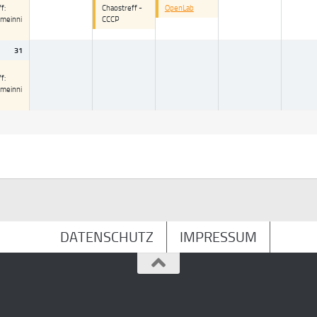
f:
Chaostreff -
OpenLab
smeinni
CCCP
31
f:
smeinni
DATENSCHUTZ
IMPRESSUM