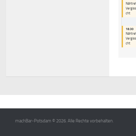
Nähtref
Vergis
cht
18:30
Nähtref
Vergis
cht
machBar-Potsdam © 2026. Alle Rechte vorbehalten.