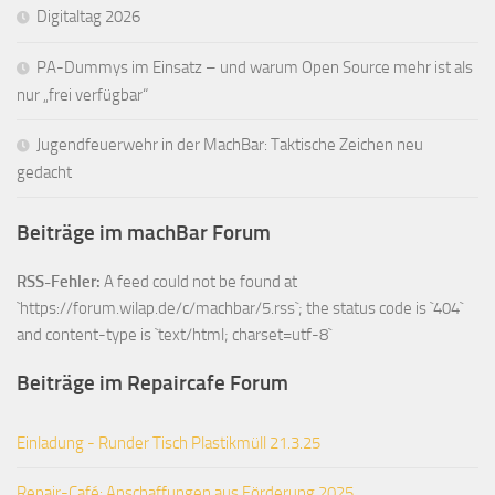
Digitaltag 2026
PA-Dummys im Einsatz – und warum Open Source mehr ist als
nur „frei verfügbar“
Jugendfeuerwehr in der MachBar: Taktische Zeichen neu
gedacht
Beiträge im machBar Forum
RSS-Fehler:
A feed could not be found at
`https://forum.wilap.de/c/machbar/5.rss`; the status code is `404`
and content-type is `text/html; charset=utf-8`
Beiträge im Repaircafe Forum
Einladung - Runder Tisch Plastikmüll 21.3.25
Repair-Café: Anschaffungen aus Förderung 2025