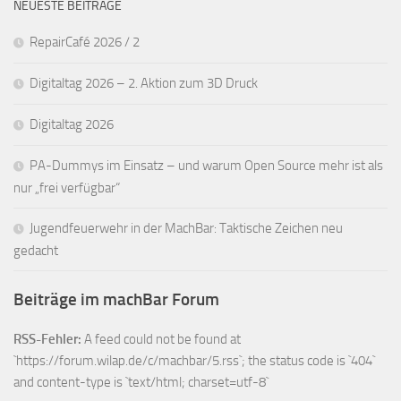
NEUESTE BEITRÄGE
RepairCafé 2026 / 2
Digitaltag 2026 – 2. Aktion zum 3D Druck
Digitaltag 2026
PA-Dummys im Einsatz – und warum Open Source mehr ist als
nur „frei verfügbar“
Jugendfeuerwehr in der MachBar: Taktische Zeichen neu
gedacht
Beiträge im machBar Forum
RSS-Fehler:
A feed could not be found at
`https://forum.wilap.de/c/machbar/5.rss`; the status code is `404`
and content-type is `text/html; charset=utf-8`