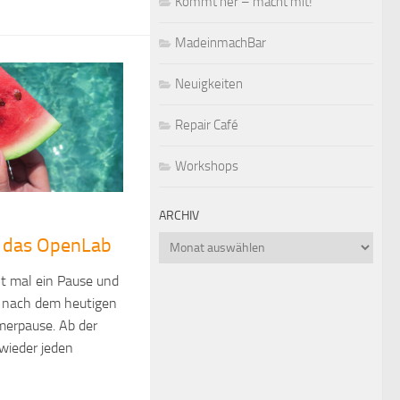
Kommt her – macht mit!
MadeinmachBar
Neuigkeiten
Repair Café
Workshops
ARCHIV
Archiv
 das OpenLab
t mal ein Pause und
s nach dem heutigen
erpause. Ab der
wieder jeden