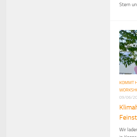
Stern un
KOMMT H
WORKSH
09/06/2
Klima
Feins
Wir lade