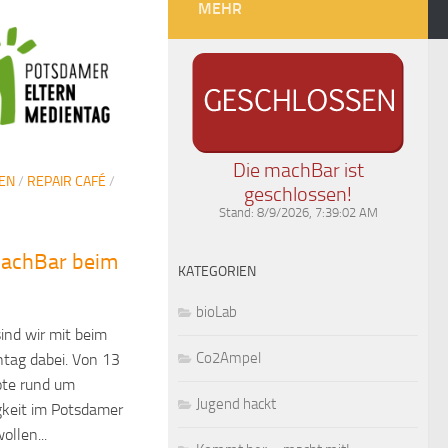
MEHR
Die machBar ist
TEN
/
REPAIR CAFÉ
/
geschlossen!
Stand:
8/9/2026, 7:39:02 AM
machBar beim
KATEGORIEN
bioLab
ind wir mit beim
Co2Ampel
tag dabei. Von 13
ote rund um
Jugend hackt
igkeit im Potsdamer
ollen...