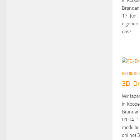
in Koope
Brandenb
17. Juni
eigenen 
das?...
NEUIGKE
3D-Dr
Wir lade
in Koope
Brandenb
01.04. 1
modellie
online) 3