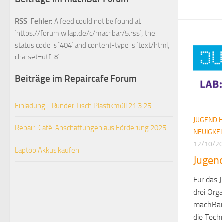
RSS-Fehler:
A feed could not be found at
`https://forum.wilap.de/c/machbar/5.rss`; the
status code is `404` and content-type is `text/html;
charset=utf-8`
Beiträge im Repaircafe Forum
Einladung - Runder Tisch Plastikmüll 21.3.25
JUGEND 
Repair-Café: Anschaffungen aus Förderung 2025
NEUIGKE
12/10/2
Laptop Akkus kaufen
Jugend
Für das 
drei Org
machBar
die Tec