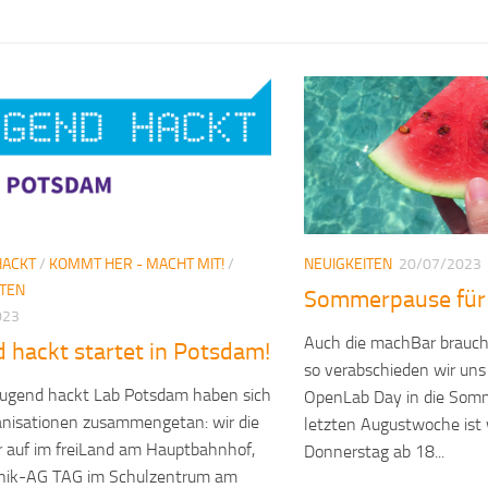
HACKT
/
KOMMT HER - MACHT MIT!
/
NEUIGKEITEN
20/07/2023
ITEN
Sommerpause für
023
Auch die machBar brauch
 hackt startet in Potsdam!
so verabschieden wir un
Jugend hackt Lab Potsdam haben sich
OpenLab Day in die Somm
anisationen zusammengetan: wir die
letzten Augustwoche ist 
 auf im freiLand am Hauptbahnhof,
Donnerstag ab 18...
hnik-AG TAG im Schulzentrum am