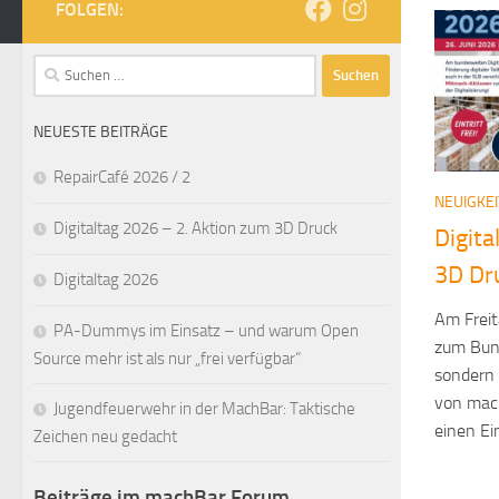
FOLGEN:
Suchen
nach:
NEUESTE BEITRÄGE
RepairCafé 2026 / 2
NEUIGKE
Digitaltag 2026 – 2. Aktion zum 3D Druck
Digita
3D Dr
Digitaltag 2026
Am Freit
PA-Dummys im Einsatz – und warum Open
zum Bund
Source mehr ist als nur „frei verfügbar“
sondern
von mach
Jugendfeuerwehr in der MachBar: Taktische
einen Ei
Zeichen neu gedacht
Beiträge im machBar Forum