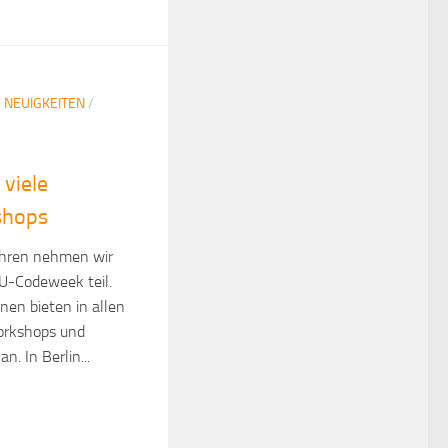
/
NEUIGKEITEN
/
viele
shops
Jahren nehmen wir
EU-Codeweek teil.
nen bieten in allen
orkshops und
n. In Berlin...