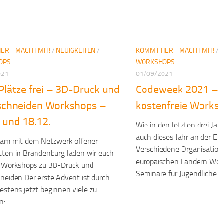
ER - MACHT MIT!
/
NEUIGKEITEN
/
KOMMT HER - MACHT MIT!
OPS
WORKSHOPS
021
01/09/2021
Plätze frei – 3D-Druck und
Codeweek 2021 – 
schneiden Workshops –
kostenfreie Work
 und 18.12.
Wie in den letzten drei 
auch dieses Jahr an der 
am mit dem Netzwerk offener
Verschiedene Organisatio
ten in Brandenburg laden wir euch
europäischen Ländern W
ie Workshops zu 3D-Druck und
Seminare für Jugendliche a
neiden Der erste Advent ist durch
estens jetzt beginnen viele zu
:...