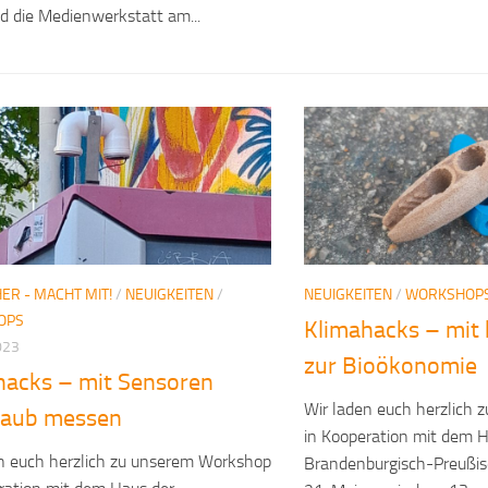
d die Medienwerkstatt am...
ER - MACHT MIT!
/
NEUIGKEITEN
/
NEUIGKEITEN
/
WORKSHOP
OPS
Klimahacks – mit 
023
zur Bioökonomie
hacks – mit Sensoren
Wir laden euch herzlich
taub messen
in Kooperation mit dem H
n euch herzlich zu unserem Workshop
Brandenburgisch-Preußis