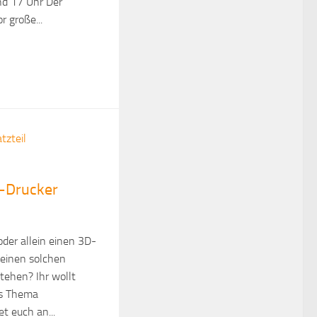
nd 17 Uhr Der
r große...
D-Drucker
oder allein einen 3D-
 einen solchen
tehen? Ihr wollt
as Thema
t euch an...