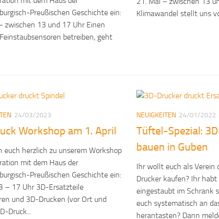
ration mit dem Haus der
21. Mai – zwischen 13 u
urgisch-Preußischen Geschichte ein:
Klimawandel stellt uns vo
 – zwischen 13 und 17 Uhr Einen
Feinstaubsensoren betreiben, geht
ITEN
24/03/2023
NEUIGKEITEN
24/01/2022
uck Workshop am 1. April
Tüftel-Spezial: 3
bauen in Guben
n euch herzlich zu unserem Workshop
ration mit dem Haus der
Ihr wollt euch als Verein 
urgisch-Preußischen Geschichte ein:
Drucker kaufen? Ihr habt
3 – 17 Uhr 3D-Ersatzteile
eingestaubt im Schrank s
ren und 3D-Drucken (vor Ort und
euch systematisch an d
D-Druck...
herantasten? Dann melde