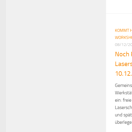
KOMMT H
WORKSH
08/12/2
Noch 
Laser
10.12.
Gemeins
Werkstät
ein: fre
Lasersch
und spät
überlegen