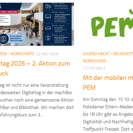
ITEN
/
WORKSHOPS
22/06/2026
JUGEND HACKT
/
NEUIGKEI
WORKSHOPS
ltag 2026 – 2. Aktion zum
12/10/2023
uck
Mit der mobilen 
ag ist nicht nur eine Veranstaltung
PEM
esweiten Digitaltag in der machBar
Am Sonntag den 15.10. s
 vorher noch eine gemeinsame Aktion
Potsdamer Eltern-Medien
Bar und Bibliothek. Wir machen dort
bis 18 Uhr gibt es Angeb
nführungskurs zum 3...
Digitalität und Nachhalt
Treffpunkt Freizeit. Dort w